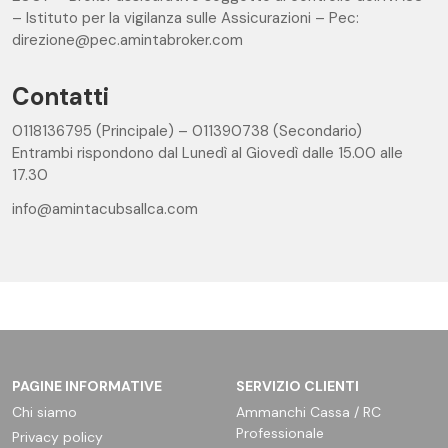
– Istituto per la vigilanza sulle Assicurazioni – Pec:
direzione@pec.amintabroker.com
Contatti
0118136795 (Principale) – 011390738 (Secondario)
Entrambi rispondono dal Lunedì al Giovedì dalle 15.00 alle
17.30
info@amintacubsallca.com
PAGINE INFORMATIVE
SERVIZIO CLIENTI
Chi siamo
Ammanchi Cassa / RC
Professionale
Privacy policy