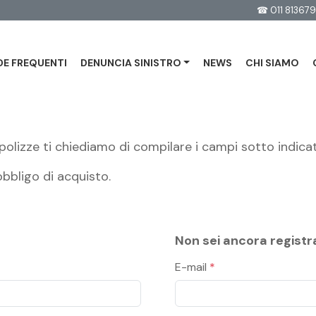
☎
011 81367
E FREQUENTI
DENUNCIA SINISTRO
NEWS
CHI SIAMO
polizze ti chiediamo di compilare i campi sotto indicat
bbligo di acquisto.
Non sei ancora registra
E-mail
*