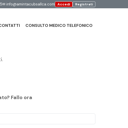
95
✉
info@amintacubsallca.com
Accedi
Registrati
CONTATTI
CONSULTO MEDICO TELEFONICO
i.
to? Fallo ora